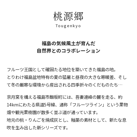
桃源郷
Tougenkyo
福島の気候風土が育んだ
自然界とのコラボレーション
フルーツ王国として確固たる地位を築いてきた福島の地。
とりわけ福島盆地特有の夏の猛暑と昼夜の大きな寒暖差、そし
て冬の厳寒な環境から産出される四季折々のくだものたち…
京月窯を構える福島市飯坂町には、吾妻連峰の麓を走る、約
14kmにわたる県道5号線、通称「フルーツライン」という果物
畑や観光果樹園が数多く並ぶ道が通っています。
地元の桃・りんごを焼成灰とし、釉薬の素材として、新たな息
吹を生み出した新シリーズです。