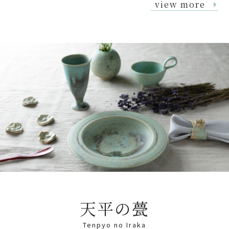
view more
天平の甍
Tenpyo no Iraka